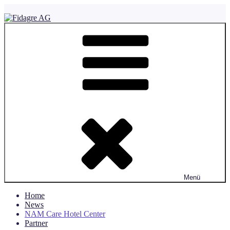
Zum
Inhalt
springen
Fidagre AG
Menü
Home
News
NAM Care Hotel Center
Partner