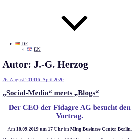
DE
EN
Autor:
J.-G. Herzog
Veröffentlicht
26. August 2019
16. April 2020
am
„Social-Media“ meets „Blogs“
Der CEO der Fidagre AG besucht den
Vortrag.
Am
18.09.2019 um 17 Uhr
im
Ming Business Center Berlin
.