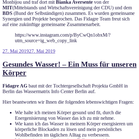
Monbijou und traf dort mit
Bianka Aversente
von der
MIT
(Mittelstands und Wirtschaftsvereinigung der CDU) und dem
BDS
(Bund der Selbständigen) zusammen. Es wurden gemeinsame
Synergien und Projekte besprochen. Das Fidagre Team freut sich
auf eine zukünftige gemeinsame Zusammenarbeit.
https://www.instagram.com/p/ByCwQn1obxM/?
utm_source=ig_web_copy_link
Veröffentlicht
27. Mai 2019
27. Mai 2019
am
Gesundes Wasser! – Ein Muss für unseren
Körper
Fidagre AG
baut mit der Tochtergesellschaft Projekta GmbH in
Berlin das Wassermatrix Info Center Berlin auf.
Hier beantworten wir Ihnen die folgenden lebenswichtigen Fragen:
Wie halte ich meinen Körper gesund und fit, durch die
Energenisierung von Wasser das ich zu mir nehme.
Wie kann ich das Wasser in meinem Körper energisieren um
körperliche Blockaden zu lösen und mein persönliches
Wohlbefinden im täglichen Alltag zu verbessern.