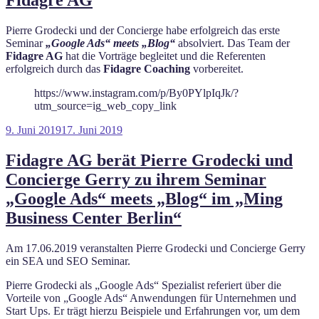
Fidagre AG
Pierre Grodecki und der Concierge habe erfolgreich das erste
Seminar
„Google Ads“ meets „Blog“
absolviert. Das Team der
Fidagre AG
hat die Vorträge begleitet und die Referenten
erfolgreich durch das
Fidagre Coaching
vorbereitet.
https://www.instagram.com/p/By0PYlpIqJk/?
utm_source=ig_web_copy_link
Veröffentlicht
9. Juni 2019
17. Juni 2019
am
Fidagre AG berät Pierre Grodecki und
Concierge Gerry zu ihrem Seminar
„Google Ads“ meets „Blog“ im „Ming
Business Center Berlin“
Am 17.06.2019 veranstalten Pierre Grodecki und Concierge Gerry
ein SEA und SEO Seminar.
Pierre Grodecki als „Google Ads“ Spezialist referiert über die
Vorteile von „Google Ads“ Anwendungen für Unternehmen und
Start Ups. Er trägt hierzu Beispiele und Erfahrungen vor, um dem