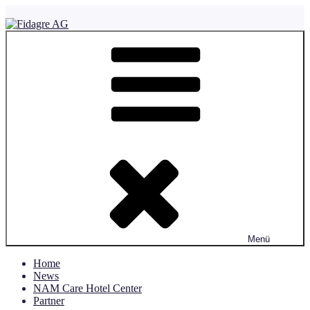
Zum
Inhalt
springen
Fidagre AG
Menü
Home
News
NAM Care Hotel Center
Partner