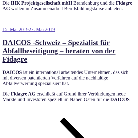
Die
IHK Projektgesellschaft mbH
Brandenburg und die
Fidagre
AG
wollen in Zusammenarbeit Berufsbildungskurse anbieten.
Veröffentlicht
15. Mai 2019
27. Mai 2019
am
DAICOS -Schweiz – Spezialist für
Abfallbeseitigung – beraten von der
Fidagre
DAICOS
ist ein international arbeitendes Unternehmen, das sich
mit diversen patentierten Verfahren auf die nachhaltige
Abfallverwertung spezialisiert hat.
Die
Fidagre AG
erschließt auf Grund ihrer Verbindungen neue
Märkte und Investoren speziell im Nahen Osten für die
DAICOS
Seitennummerierung
Seite
Seite
Nächste
Seite
der
Beiträge