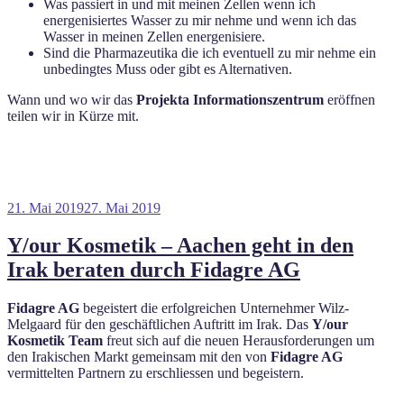
Was passiert in und mit meinen Zellen wenn ich
energenisiertes Wasser zu mir nehme und wenn ich das
Wasser in meinen Zellen energenisiere.
Sind die Pharmazeutika die ich eventuell zu mir nehme ein
unbedingtes Muss oder gibt es Alternativen.
Wann und wo wir das
Projekta Informationszentrum
eröffnen
teilen wir in Kürze mit.
Veröffentlicht
21. Mai 2019
27. Mai 2019
am
Y/our Kosmetik – Aachen geht in den
Irak beraten durch Fidagre AG
Fidagre AG
begeistert die erfolgreichen Unternehmer Wilz-
Melgaard für den geschäftlichen Auftritt im Irak. Das
Y/our
Kosmetik Team
freut sich auf die neuen Herausforderungen um
den Irakischen Markt gemeinsam mit den von
Fidagre AG
vermittelten Partnern zu erschliessen und begeistern.