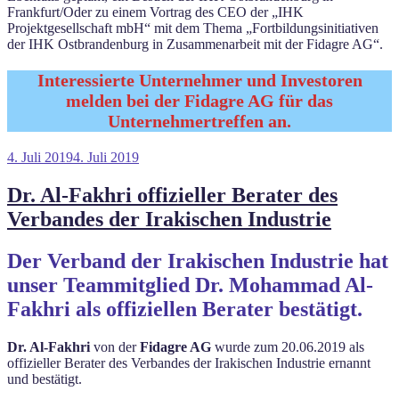
Frankfurt/Oder zu einem Vortrag des CEO der „IHK
Projektgesellschaft mbH“ mit dem Thema „Fortbildungsinitiativen
der IHK Ostbrandenburg in Zusammenarbeit mit der Fidagre AG“.
Interessierte Unternehmer und Investoren
melden bei der Fidagre AG für das
Unternehmertreffen an.
Veröffentlicht
4. Juli 2019
4. Juli 2019
am
Dr. Al-Fakhri offizieller Berater des
Verbandes der Irakischen Industrie
Der Verband der Irakischen Industrie hat
unser Teammitglied Dr. Mohammad Al-
Fakhri als offiziellen Berater bestätigt.
Dr. Al-Fakhri
von der
Fidagre AG
wurde zum 20.06.2019 als
offizieller Berater des Verbandes der Irakischen Industrie ernannt
und bestätigt.