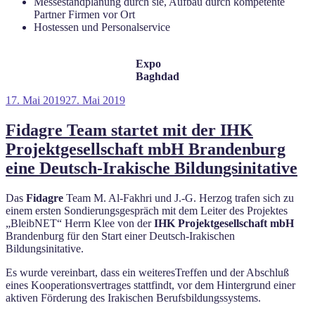
Messestandplanung durch sie, Aufbau durch kompetente
Partner Firmen vor Ort
Hostessen und Personalservice
Expo
Baghdad
Veröffentlicht
17. Mai 2019
27. Mai 2019
am
Fidagre Team startet mit der IHK
Projektgesellschaft mbH Brandenburg
eine Deutsch-Irakische Bildungsinitative
Das
Fidagre
Team M. Al-Fakhri und J.-G. Herzog trafen sich zu
einem ersten Sondierungsgespräch mit dem Leiter des Projektes
„BleibNET“ Herrn Klee von der
IHK Projektgesellschaft mbH
Brandenburg für den Start einer Deutsch-Irakischen
Bildungsinitative.
Es wurde vereinbart, dass ein weiteresTreffen und der Abschluß
eines Kooperationsvertrages stattfindt, vor dem Hintergrund einer
aktiven Förderung des Irakischen Berufsbildungssystems.