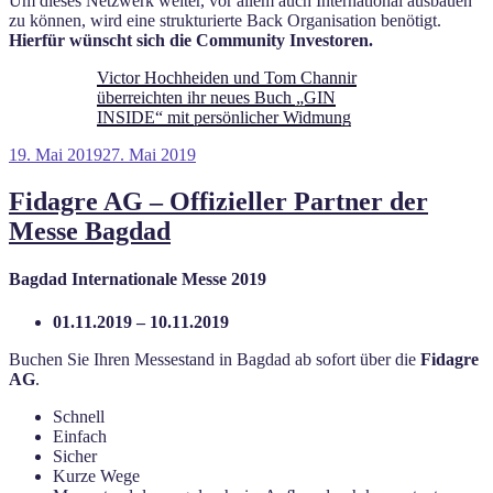
Um dieses Netzwerk weiter, vor allem auch International ausbauen
zu können, wird eine strukturierte Back Organisation benötigt.
Hierfür wünscht sich die Community Investoren.
Victor Hochheiden und Tom Channir
überreichten ihr neues Buch „GIN
INSIDE“ mit persönlicher Widmung
Veröffentlicht
19. Mai 2019
27. Mai 2019
am
Fidagre AG – Offizieller Partner der
Messe Bagdad
Bagdad Internationale Messe 2019
01.11.2019 – 10.11.2019
Buchen Sie Ihren Messestand in Bagdad ab sofort über die
Fidagre
AG
.
Schnell
Einfach
Sicher
Kurze Wege