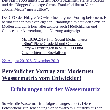
Die Fidagre AG unterstützt den SEO Spezialisten Pierre Grodecki
und den Blogger Concierge Gernot Franke bei ihrem Vortrag
„Social-Media“ meets „Blog“.
Der CEO der Fidagre AG wird einen eigenen Vortrag beisteuern. Er
beruht auf den positiven eigenen Erfahrungen mit mit den Sozialen
Medien und den Blogs. Hier zeigt er auch Möglichkeiten und
Chancen zur Anwendung und Nutzung aufgezeigt.
Mi. 18.09.2019 17h “Social Media” meets
“Blog” Pierre Grodecki und Concierge
Gerry – Erfahrungen in SEA, SEO und
Geschichten der Spezialisten
Veröffentlicht
22. August 2019
26. November 2019
am
Persönlicher Vortrag zur Modernen
Wassermatrix vom Entwickler!
Erfahrungen mit der Wassermatrix
So wird die Wassermatrix erfolgreich angewendet . Diese
Fotosequenz zur Behandlung von schwarzem Hautkrebs aus den